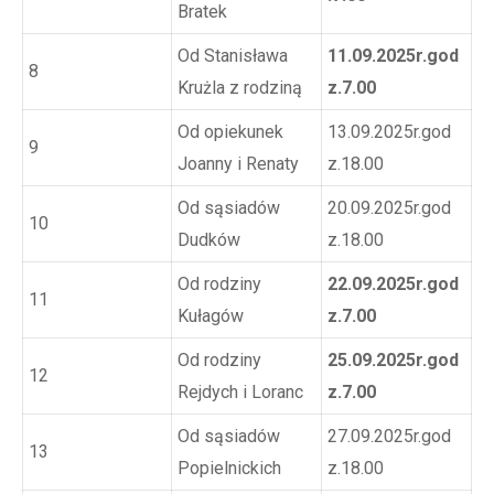
Bratek
Od Stanisława
11.09.2025r.god
8
Krużla z rodziną
z.7.00
Od opiekunek
13.09.2025r.god
9
Joanny i Renaty
z.18.00
Od sąsiadów
20.09.2025r.god
10
Dudków
z.18.00
Od rodziny
22.09.2025r.god
11
Kułagów
z.7.00
Od rodziny
25.09.2025r.god
12
Rejdych i Loranc
z.7.00
Od sąsiadów
27.09.2025r.god
13
Popielnickich
z.18.00