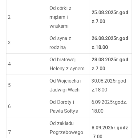
Od córki z
25.08.2025r.god
2
mężem i
z.7.00
wnukami
Od syna z
26.08.2025r.god
3
rodziną
z.18.00
Od bratowej
28.08.2025r.god
4
Heleny z synem
z.7.00
Od Wojciecha i
30.08.2025r.god
5
Jadwigi Wach
z.18.00
Od Doroty i
6.09.2025r.godz.
6
Pawła Sołtys
18.00
Od zakładu
8.09.2025r.godz
7
Pogrzebowego
.7.00