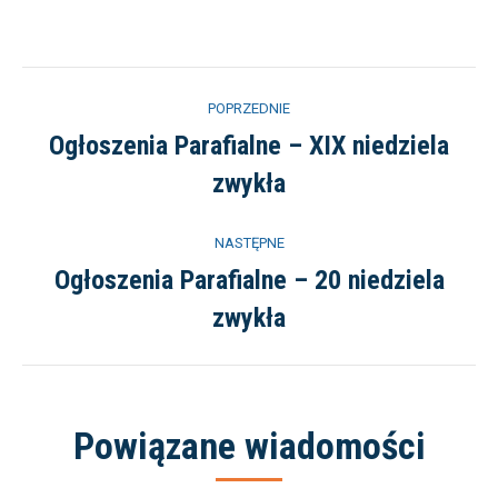
Nawigacja
POPRZEDNIE
wpisów
Ogłoszenia Parafialne – XIX niedziela
Poprzedni
zwykła
wpis:
NASTĘPNE
Ogłoszenia Parafialne – 20 niedziela
Następny
zwykła
wpis:
Powiązane wiadomości