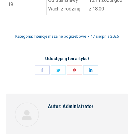
Od Stanisławy
15.11.2025r.god
19
Wach z rodziną
z.18.00
Kategoria:
Intencje mszalne pogrzebowe
17 sierpnia 2025
Udostępnij ten artykuł
Share
Share
Share
Share
on
on
on
on
Facebook
Twitter
Pinterest
LinkedIn
Autor:
Administrator