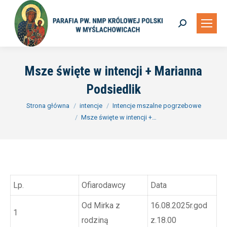
Szukaj:
Msze święte w intencji + Marianna
Podsiedlik
Jesteś tutaj:
Strona główna
intencje
Intencje mszalne pogrzebowe
Msze święte w intencji +…
Lp.
Ofiarodawcy
Data
Od Mirka z
16.08.2025r.god
1
rodziną
z.18.00