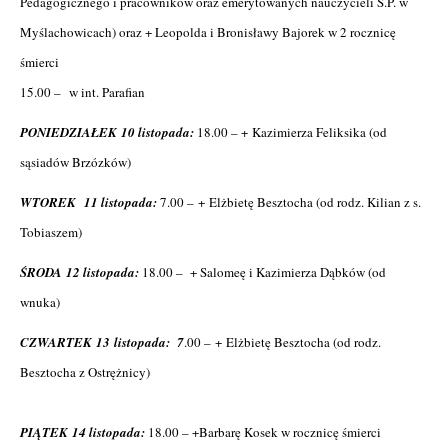
Pedagogicznego i pracowników oraz emerytowanych nauczycieli S.P. w
Myślachowicach) oraz + Leopolda i Bronisławy Bajorek w 2 rocznicę
śmierci
15.00 – w int. Parafian
PONIEDZIAŁEK 10 listopada:
18.00 – + Kazimierza Feliksika (od
sąsiadów Brzózków)
WTOREK 11 listopada:
7.00 – + Elżbietę Besztocha (od rodz. Kilian z s.
Tobiaszem)
ŚRODA 12 listopada:
18.00 – + Salomeę i Kazimierza Dąbków (od
wnuka)
CZWARTEK 13 listopada: 7
.00 – + Elżbietę Besztocha (od rodz.
Besztocha z Ostrężnicy)
PIĄTEK 14 listopada:
18.00 – +Barbarę Kosek w rocznicę śmierci