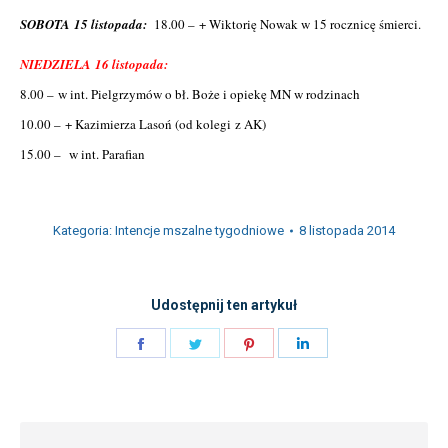
SOBOTA 15 listopada:
18.00 – + Wiktorię Nowak w 15 rocznicę śmierci.
NIEDZIELA 16 listopada:
8.00 – w int. Pielgrzymów o bł. Boże i opiekę MN w rodzinach
10.00 – + Kazimierza Lasoń (od kolegi z AK)
15.00 – w int. Parafian
Kategoria:
Intencje mszalne tygodniowe
8 listopada 2014
Udostępnij ten artykuł
Share
Share
Share
Share
on
on
on
on
Facebook
Twitter
Pinterest
LinkedIn