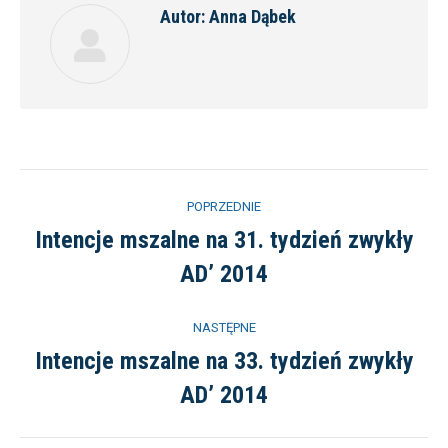
Autor:
Anna Dąbek
Nawigacja
POPRZEDNIE
wpisów
Intencje mszalne na 31. tydzień zwykły
Poprzedni
AD’ 2014
wpis:
NASTĘPNE
Intencje mszalne na 33. tydzień zwykły
Następny
AD’ 2014
wpis: