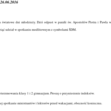
 of
26.06.2016
at
,
or
at
,
a światowe dni młodzieży. Dziś odpust w parafii św. Apostołów Piotra i Pawła 
o
ive
 wziąć udział w spotkaniu modlitewnym z symbolami ŚDM.
 of
lls
at
,
or
at
,
ive
lls
ierzmowania klasy 1 i 2 gimnazjum. Proszę o przyniesienie indeksów.
j spotkanie ministrantów i lektorów przed wakacjami, obecność konieczna.