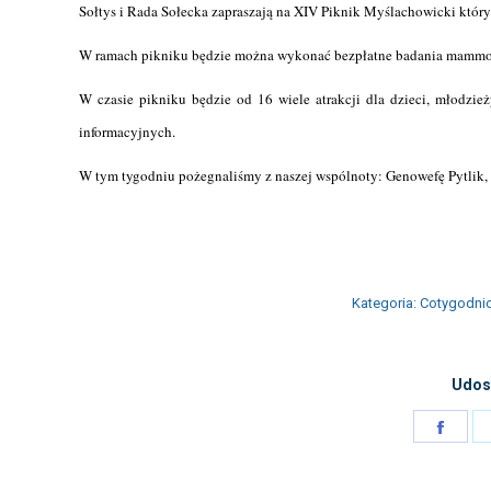
Sołtys i Rada Sołecka zapraszają na XIV Piknik Myślachowicki który 
W ramach pikniku będzie można wykonać bezpłatne badania mammogra
W czasie pikniku będzie od 16 wiele atrakcji dla dzieci, młodzie
informacyjnych.
W tym tygodniu pożegnaliśmy z naszej wspólnoty: Genowefę Pytlik
Kategoria:
Cotygodni
Udost
Shar
on