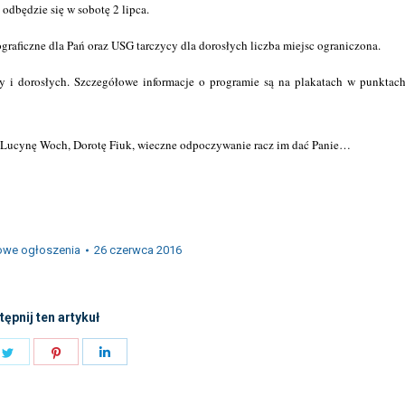
odbędzie się w sobotę 2 lipca.
ficzne dla Pań oraz USG tarczycy dla dorosłych liczba miejsc ograniczona.
ży i dorosłych. Szczegółowe informacje o programie są na plakatach w punktac
, Lucynę Woch, Dorotę Fiuk, wieczne odpoczywanie racz im dać Panie…
owe ogłoszenia
26 czerwca 2016
ępnij ten artykuł
e
Share
Share
Share
on
on
on