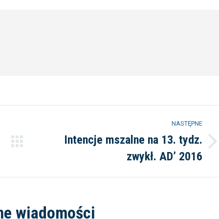
book
Twitter
Pinterest
LinkedIn
NASTĘPNE
Intencje mszalne na 13. tydz.
Następny
zwykł. AD’ 2016
wpis:
ne wiadomości