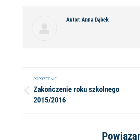
Face
Autor:
Anna Dąbek
Nawigacja
POPRZEDNIE
wpisów
Zakończenie roku szkolnego
Poprzedni
2015/2016
wpis:
Powiąza