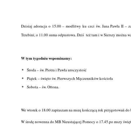
get rid
weight
belly f
loss
pills f
2019
,
belly f
Dzisiaj adoracja o 15.00 – modlitwy ku czci św. Jana Pawła II – z
pills t
effect
Trzebini, o 11.00 suma odpustowa. Dziś też tam i w Sierszy można
get rid
diet pi
belly f
2019
W tym tygodniu wspominamy:
pills f
belly f
Środa – św. Piotra i Pawła uroczystość
effect
Piątek – święto św. Pierwszych Męczenników kościoła
diet pi
Sobota – św. Ottona.
2019
We wtorek o 18.00 zapraszam na mszę kończącą rok przygotowań do b
W środę nowenna do MB Nieustającej Pomocy o 17.45.po mszy święte