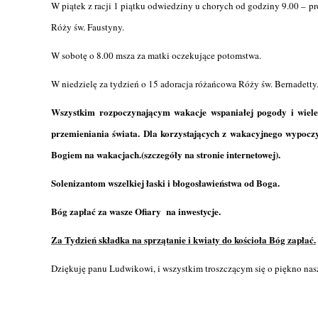
W piątek z racji 1 piątku odwiedziny u chorych od godziny 9.00 – p
Róży św. Faustyny.
W sobotę o 8.00 msza za matki oczekujące potomstwa.
W niedzielę za tydzień o 15 adoracja różańcowa Róży św. Bernadetty
Wszystkim rozpoczynającym wakacje wspaniałej pogody i wiele
przemieniania świata. Dla korzystających z wakacyjnego wypocz
Bogiem na wakacjach.(szczegóły na stronie internetowej).
Solenizantom wszelkiej łaski i błogosławieństwa od Boga.
Bóg zapłać za wasze Ofiary na inwestycje.
Za Tydzień składka na sprzątanie i kwiaty do kościoła Bóg zapłać.
Dziękuję panu Ludwikowi, i wszystkim troszczącym się o piękno nasz