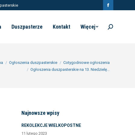
pasterskie
Facebook
page
a
Duszpasterze
Kontakt
Więcej
Szukaj:
opens
in
new
window
na
Ogłoszenia duszpasterskie
Cotygodniowe ogłoszenia
Ogłoszenia duszpasterskie na 13. Niedzielę…
Najnowsze wpisy
REKOLEKCJE WIELKOPOSTNE
11 lutego 2023