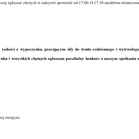
roszę zgłaszać chorych w zakrystii spowiedź od 17.00. O 17.30 modlitwa różańcow
.
 radości z wypoczynku, pracującym siły do trudu codziennego i wytrwałeg
ynku i wszystkich chętnych ogłaszam parafialny konkurs o naszym spotkaniu 
ej świątyni.