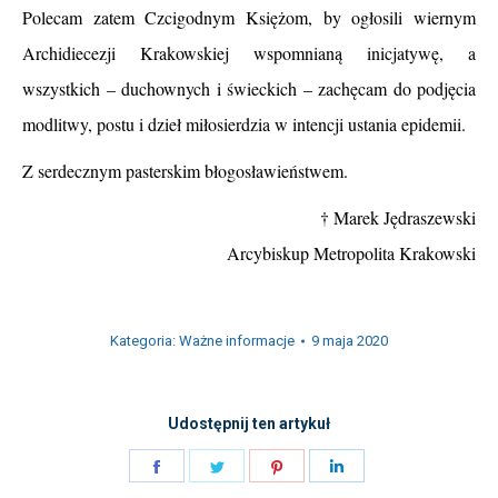
Polecam zatem Czcigodnym Księżom, by ogłosili wiernym
Archidiecezji Krakowskiej wspomnianą inicjatywę, a
wszystkich – duchownych i świeckich – zachęcam do podjęcia
modlitwy, postu i dzieł miłosierdzia w intencji ustania epidemii.
Z serdecznym pasterskim błogosławieństwem.
† Marek Jędraszewski
Arcybiskup Metropolita Krakowski
Kategoria:
Ważne informacje
9 maja 2020
Udostępnij ten artykuł
Share
Share
Share
Share