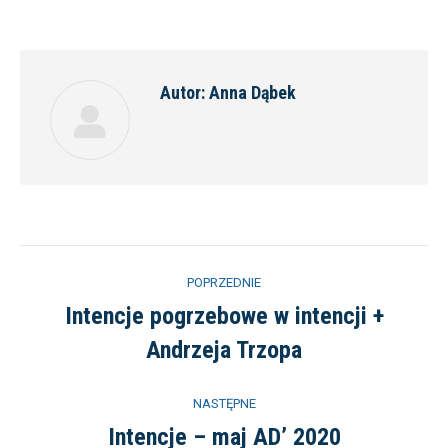
on
on
on
on
Facebook
Twitter
Pinterest
LinkedIn
Autor:
Anna Dąbek
Nawigacja
POPRZEDNIE
wpisów
Intencje pogrzebowe w intencji +
Poprzedni
Andrzeja Trzopa
wpis:
NASTĘPNE
Intencje – maj AD’ 2020
Następny