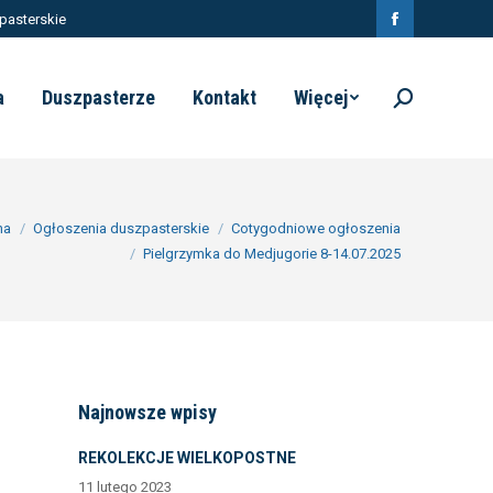
pasterskie
Facebook
page
a
Duszpasterze
Kontakt
Więcej
Szukaj:
opens
in
new
window
na
Ogłoszenia duszpasterskie
Cotygodniowe ogłoszenia
Pielgrzymka do Medjugorie 8-14.07.2025
Najnowsze wpisy
REKOLEKCJE WIELKOPOSTNE
11 lutego 2023