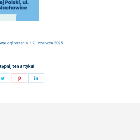
owe ogłoszenia
21 czerwca 2025
ępnij ten artykuł
e
Share
Share
Share
on
on
on
book
Twitter
Pinterest
LinkedIn