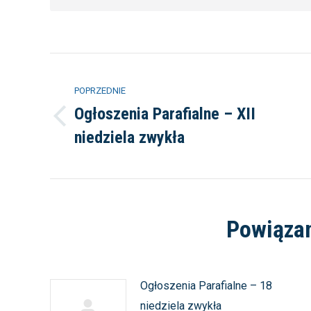
Nawigacja
POPRZEDNIE
wpisów
Ogłoszenia Parafialne – XII
Poprzedni
niedziela zwykła
wpis:
Powiąza
Ogłoszenia Parafialne – 18
niedziela zwykła