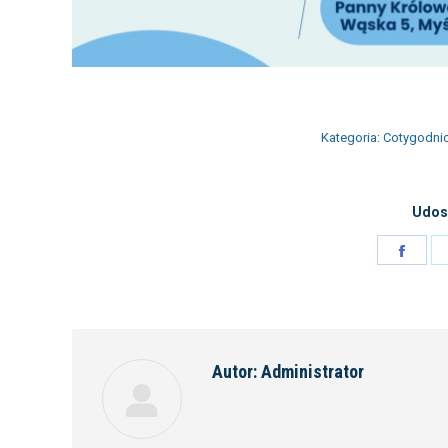
Kategoria:
Cotygodni
Udost
Shar
on
Face
Autor:
Administrator