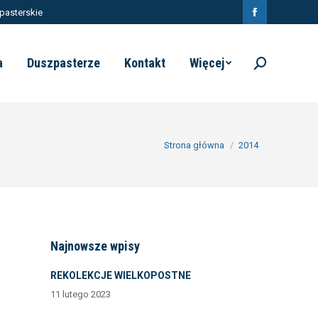
pasterskie
Facebook
page
a
Duszpasterze
Kontakt
Więcej
Szukaj:
opens
in
new
window
Jesteś tutaj:
Strona główna
2014
Najnowsze wpisy
REKOLEKCJE WIELKOPOSTNE
11 lutego 2023