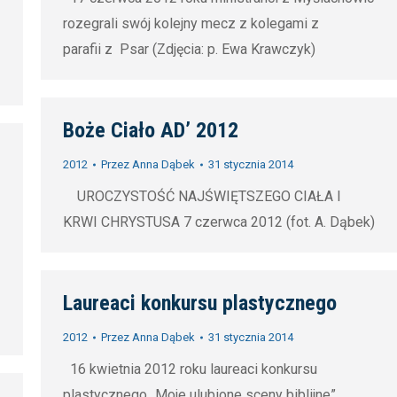
 of
rozegrali swój kolejny mecz z kolegami z
at
,
parafii z Psar (Zdjęcia: p. Ewa Krawczyk)
or
at
,
o
ive
Boże Ciało AD’ 2012
 of
lls
at
,
2012
Przez
Anna Dąbek
31 stycznia 2014
or
UROCZYSTOŚĆ NAJŚWIĘTSZEGO CIAŁA I
at
,
KRWI CHRYSTUSA 7 czerwca 2012 (fot. A. Dąbek)
ive
lls
Laureaci konkursu plastycznego
2012
Przez
Anna Dąbek
31 stycznia 2014
16 kwietnia 2012 roku laureaci konkursu
plastycznego „Moje ulubione sceny biblijne”,