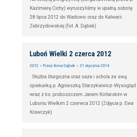
get rid
Kazimierę Cichy) wyruszyliśmy w upalną sobotę
weight
belly f
28 lipca 2012 do Wadowic oraz do Kalwarii
loss
pills f
Zebrzydowskiej (fot. A. Dąbek)
2019
,
belly f
pills t
effect
get rid
diet pi
Luboń Wielki 2 czerca 2012
belly f
2019
pills f
2012
Przez
Anna Dąbek
31 stycznia 2014
belly f
Służba liturgiczna oraz oaza i schola ze swą
effect
opiekunką p. Agnieszką Starzykiewicz-Wysogląd
diet pi
wraz z ks. proboszczem Janem Kotlarskim w
2019
Luboniu Wielkim 2 czerwca 2012 (Zdjęcia p. Ewa
Krawczyk)