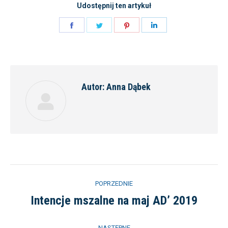
Udostępnij ten artykuł
Share
Share
Share
Share
on
on
on
on
Facebook
Twitter
Pinterest
LinkedIn
Autor:
Anna Dąbek
Nawigacja
POPRZEDNIE
wpisów
Intencje mszalne na maj AD’ 2019
Poprzedni
wpis:
NASTĘPNE