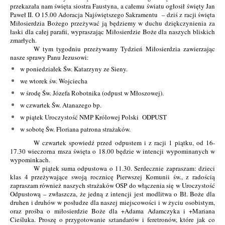
przekazała nam święta siostra Faustyna, a całemu światu ogłosił święty Jan
Paweł II. O 15.00 Adoracja Najświętszego Sakramentu – dziś z racji święta
Miłosierdzia Bożego przeżywać ją będziemy w duchu dziękczynienia za
łaski dla całej parafii, wypraszając Miłosierdzie Boże dla naszych bliskich
zmarłych.
W tym tygodniu
przeżywamy Tydzień Miłosierdzia zawierzając
nasze sprawy Panu Jezusowi:
w poniedziałek Św. Katarzyny ze Sieny.
we wtorek św. Wojciecha
w środę Św. Józefa Robotnika (odpust w Młoszowej).
w czwartek Św. Atanazego bp.
w piątek Uroczystość NMP Królowej Polski ODPUST
w sobotę Św. Floriana patrona strażaków.
W czwartek spowiedź przed odpustem i z racji 1 piątku, od 16-
17.30 wieczorna msza święta o 18.00 będzie w intencji wypominanych w
wypominkach.
W piątek suma odpustowa o 11.30. Serdecznie zapraszam: dzieci
klas 4 przeżywające swoją rocznicę Pierwszej Komunii św., z radością
zapraszam również naszych strażaków OSP do włączenia się w Uroczystość
Odpustową – zwłaszcza, że jedną z intencji jest modlitwa o Bł. Boże dla
druhen i druhów w posłudze dla naszej miejscowości i w życiu osobistym,
oraz prośba o miłosierdzie Boże dla +Adama Adamczyka i +Mariana
Cieśluka. Proszę o przygotowanie sztandarów i feretronów, które jak co