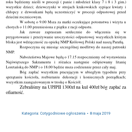
roku będziemy nieśli w procesji ( panie i młodzież klasy 7 i 8 i 3 gim.)
wszystkie dzieci; dziewczynki w strojach krakowskich sypiące kwiaty i
chłopcy z dzwonkami będą uczestniczyć w procesji odpustowej przed
dziećmi rocznicowym.
W sobotę o 9.00 Msza za matki oczekujące potomstwa i wizyta u
chorych o 11.00 przeniesiona z piątku z racji odpustu.
Jak zawsze zapraszam serdecznie do włączenia się w
przygotowanie i przeżywanie uroczystości odpustowej wszystkich którym
bliska jest wdzięczność za opiekę NMP Królowej Polski nad naszą Parafią.
Rozpoczyna się miesiąc szczególnej modlitwy do naszej patronki
NMP.
Nabożeństwa Majowe będą o 17.15 rozpoczniemy od wystawienia
Najświętszego Sakramentu i różańca następnie odśpiewamy litanię
Loretańską do NMP i o 18.00 będzie msza codziennie przez cały maj.
Bóg zapłać wszystkim pracującym w ubiegłym tygodniu przy
sprzątaniu kościoła, rozbieraniu dekoracji i koniecznych porządkach;
wszystkim zaangażowanym w troskę o Kościół.
Zebraliśmy na UPJPII 1300zł na kul 400zł bóg zapłać za
ofiarność
.
Kategoria:
Cotygodniowe ogłoszenia
8 maja 2019