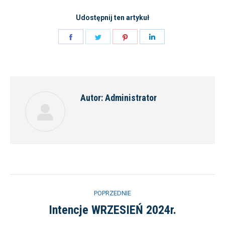
Udostępnij ten artykuł
Share
Share
Share
Share
on
on
on
on
Facebook
Twitter
Pinterest
LinkedIn
Autor:
Administrator
Nawigacja
POPRZEDNIE
wpisów
Intencje WRZESIEŃ 2024r.
Poprzedni
wpis: