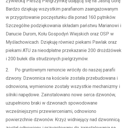
Żywiecką Pieszą Pielgrzymkę udającą się na Jasną Górę.
Bardzo dziękuję wszystkim parafianom zaangażowanym
w przygotowanie poczęstunku dla ponad 160 pątników.
Szczególne podziękowania składam państwu Marianowi i
Danucie Durom, Kołu Gospodyń Wiejskich oraz OSP w
Myślachowicach. Dziękuję również piekarni Pawlak oraz
piekarni ATU za nieodpłatne przekazanie 200 drożdżówek
i 200 bułek dla strudzonych pielgrzymów.
2. Po gruntownym remoncie wróciły do naszej parafii
dzwony. Dzwonnica na kościele została przebudowana i
odnowiona, wymienione zostały wszystkie mechanizmy i
silniki napędowe. Zainstalowano nowe serca dzwonów,
uzupełniono braki w dzwonach spowodowane
wcześniejszymi przewierceniami, odnowiono
powierzchnie dzwonów. Krzyż widniejący nad dzwonnicą
został odnowiony i przygotowany do zainstalowania na