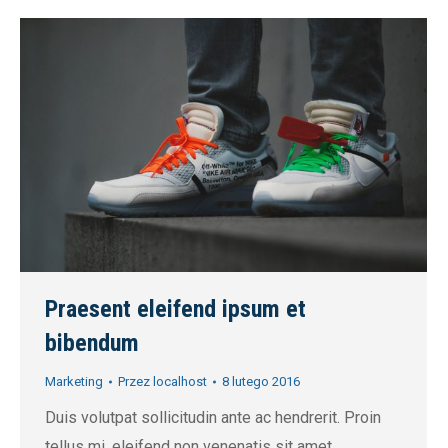
Praesent eleifend ipsum et
bibendum
Marketing
Przez
localhost
8 lutego 2016
Duis volutpat sollicitudin ante ac hendrerit. Proin
tellus mi, eleifend non venenatis sit amet,