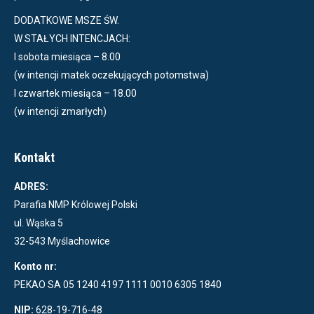
DODATKOWE MSZE ŚW.
W STAŁYCH INTENCJACH:
I sobota miesiąca – 8.00
(w intencji matek oczekujących potomstwa)
I czwartek miesiąca – 18.00
(w intencji zmarłych)
Kontakt
ADRES:
Parafia NMP Królowej Polski
ul. Wąska 5
32-543 Myślachowice
Konto nr:
PEKAO SA 05 1240 4197 1111 0010 6305 1840
NIP:
628-19-716-48