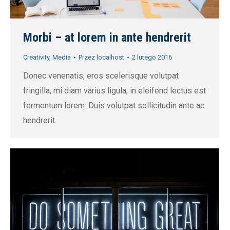
Morbi – at lorem in ante hendrerit
Creativity
,
Media
Przez
localhost
2 lutego 2016
Donec venenatis, eros scelerisque volutpat
fringilla, mi diam varius ligula, in eleifend lectus est
fermentum lorem. Duis volutpat sollicitudin ante ac
hendrerit.