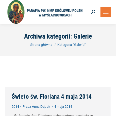
Szukaj:
Archiwa kategorii:
Galerie
Jesteś tutaj:
Strona główna
Kategoria "Galerie"
Świeto św. Floriana 4 maja 2014
2014
Przez
Anna Dąbek
4 maja 2014
W święto św. Floriana odprawiona została w