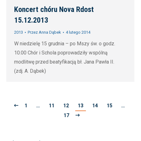
Koncert chóru Nova Rdost
15.12.2013
2013
Przez
Anna Dąbek
4 lutego 2014
W niedzielę 15 grudnia – po Mszy św. o godz.
10.00 Chór i Schola poprowadziły wspólną
modlitwę przed beatyfikacją bł. Jana Pawła II.
(zdj. A. Dąbek)
1
…
11
12
13
14
15
…
17