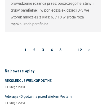
prowadzenie różańca przez poszczególne stany i
grupy parafialne: w poniedziałek dzieci 0-5 we
wtorek młodzież z klas: 6, 7 i 8 w środę róża
męska i rada parafialna…
1
2
3
4
5
…
12
Najnowsze wpisy
REKOLEKCJE WIELKOPOSTNE
11 lutego 2023
Adoracja 40 godzinna przed Wielkim Postem
11 lutego 2023