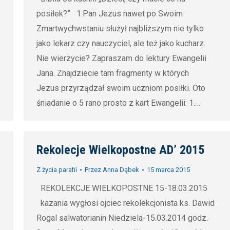
 of
posiłek?” 1.Pan Jezus nawet po Swoim
at
,
Zmartwychwstaniu służył najbliższym nie tylko
or
jako lekarz czy nauczyciel, ale też jako kucharz.
at
,
Nie wierzycie? Zapraszam do lektury Ewangelii
o
ive
e
Jana. Znajdziecie tam fragmenty w których
 of
lls
Jezus przyrządzał swoim uczniom posiłki. Oto
at
,
śniadanie o 5 rano prosto z kart Ewangelii: 1.…
or
at
,
ive
Rekolecje Wielkopostne AD’ 2015
lls
Z życia parafii
Przez
Anna Dąbek
15 marca 2015
REKOLEKCJE WIELKOPOSTNE 15-18.03.2015
kazania wygłosi ojciec rekolekcjonista ks. Dawid
Rogal salwatorianin Niedziela-15.03.2014 godz.