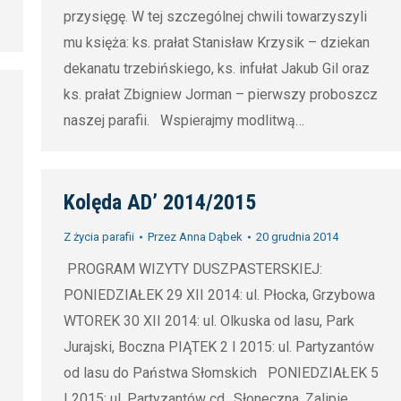
przysięgę. W tej szczególnej chwili towarzyszyli
mu księża: ks. prałat Stanisław Krzysik – dziekan
dekanatu trzebińskiego, ks. infułat Jakub Gil oraz
ks. prałat Zbigniew Jorman – pierwszy proboszcz
naszej parafii. Wspierajmy modlitwą…
Kolęda AD’ 2014/2015
3
Z życia parafii
Przez
Anna Dąbek
20 grudnia 2014
PROGRAM WIZYTY DUSZPASTERSKIEJ:
PONIEDZIAŁEK 29 XII 2014: ul. Płocka, Grzybowa
WTOREK 30 XII 2014: ul. Olkuska od lasu, Park
.
Jurajski, Boczna PIĄTEK 2 I 2015: ul. Partyzantów
od lasu do Państwa Słomskich PONIEDZIAŁEK 5
I 2015: ul. Partyzantów cd., Słoneczna, Zalipie,