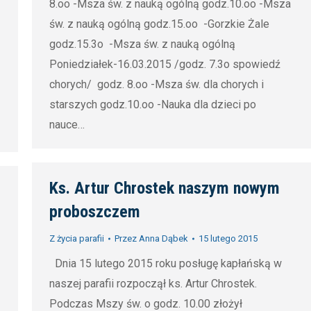
8.oo -Msza św. z nauką ogólną godz.10.oo -Msza
św. z nauką ogólną godz.15.oo -Gorzkie Żale
godz.15.3o -Msza św. z nauką ogólną
Poniedziałek-16.03.2015 /godz. 7.3o spowiedź
chorych/ godz. 8.oo -Msza św. dla chorych i
starszych godz.10.oo -Nauka dla dzieci po
nauce…
Ks. Artur Chrostek naszym nowym
proboszczem
Z życia parafii
Przez
Anna Dąbek
15 lutego 2015
Dnia 15 lutego 2015 roku posługę kapłańską w
naszej parafii rozpoczął ks. Artur Chrostek.
Podczas Mszy św. o godz. 10.00 złożył