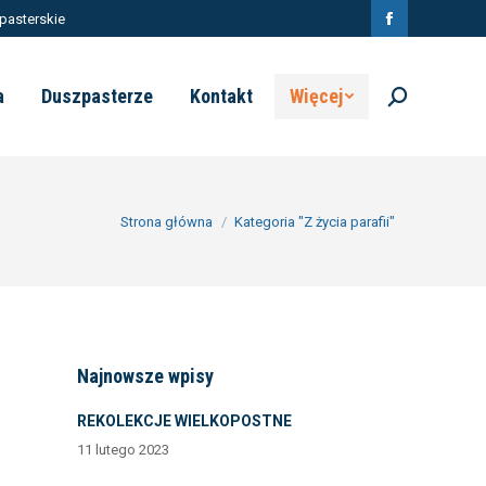
pasterskie
Facebook
page
a
Duszpasterze
Kontakt
Więcej
Szukaj:
opens
in
new
window
Jesteś tutaj:
Strona główna
Kategoria "Z życia parafii"
Najnowsze wpisy
REKOLEKCJE WIELKOPOSTNE
11 lutego 2023