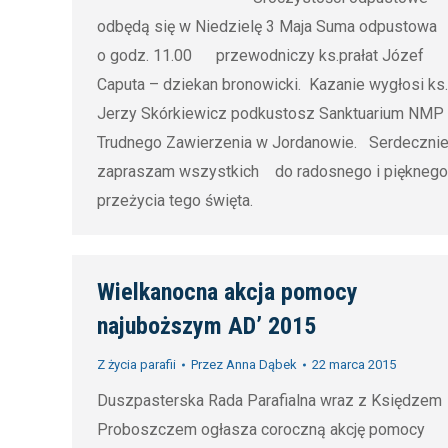
get rid
odbędą się w Niedzielę 3 Maja Suma odpustowa
weight
belly f
o godz. 11.00 przewodniczy ks.prałat Józef
loss
pills f
Caputa – dziekan bronowicki. Kazanie wygłosi ks.
2019
,
belly f
Jerzy Skórkiewicz podkustosz Sanktuarium NMP
pills t
effect
Trudnego Zawierzenia w Jordanowie. Serdeczni
get rid
diet pi
zapraszam wszystkich do radosnego i pięknego
belly f
2019
przeżycia tego święta.
pills f
belly f
effect
Wielkanocna akcja pomocy
diet pi
2019
najuboższym AD’ 2015
Z życia parafii
Przez
Anna Dąbek
22 marca 2015
Duszpasterska Rada Parafialna wraz z Księdzem
Proboszczem ogłasza coroczną akcję pomocy