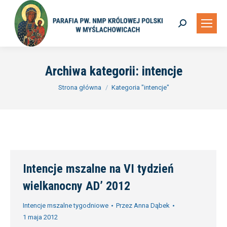
Szukaj:
Archiwa kategorii:
intencje
Jesteś tutaj:
Strona główna
Kategoria "intencje"
Intencje mszalne na VI tydzień
wielkanocny AD’ 2012
Intencje mszalne tygodniowe
Przez
Anna Dąbek
1 maja 2012