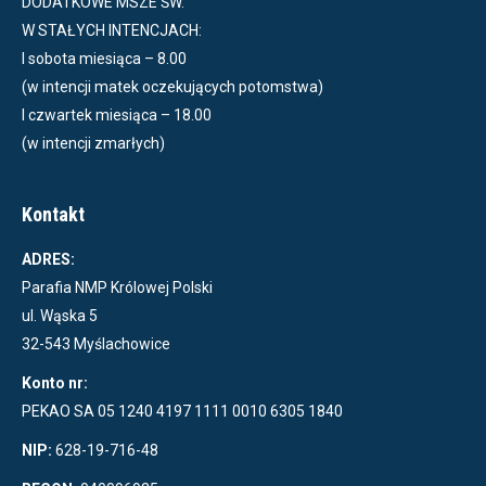
DODATKOWE MSZE ŚW.
W STAŁYCH INTENCJACH:
I sobota miesiąca – 8.00
(w intencji matek oczekujących potomstwa)
I czwartek miesiąca – 18.00
(w intencji zmarłych)
Kontakt
ADRES:
Parafia NMP Królowej Polski
ul. Wąska 5
32-543 Myślachowice
Konto nr:
PEKAO SA 05 1240 4197 1111 0010 6305 1840
NIP:
628-19-716-48